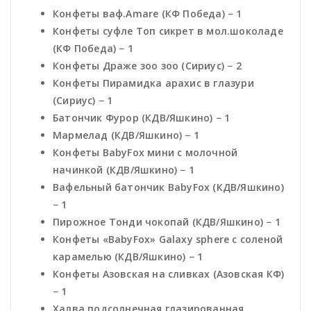
Конфеты ваф.Amare (КФ Победа) − 1
Конфеты суфле Топ сикрет в мол.шоколаде
(КФ Победа) − 1
Конфеты Драже зоо зоо (Сириус) − 2
Конфеты Пирамидка арахис в глазури
(Сириус) − 1
Батончик Фурор (КДВ/Яшкино) − 1
Мармелад (КДВ/Яшкино) − 1
Конфеты BabyFox мини с молочной
начинкой (КДВ/Яшкино) − 1
Вафельный батончик BabyFox (КДВ/Яшкино)
− 1
Пирожное Тонди чокопай (КДВ/Яшкино) − 1
Конфеты «BabyFox» Galaxy sphere с соленой
карамелью (КДВ/Яшкино) − 1
Конфеты Азовская на сливках (Азовская КФ)
− 1
Халва подсолнечная глазированная