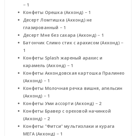
− 1
Конфеты Орешка (Акконд) − 1
Десерт Ломтишка (Акконд) не
глазированный − 1
Десерт Мне без сахара (Акконд) − 1
Батончик Слимо стик с арахисом (Акконд) −
1
Конфеты Splash жареный арахис и
карамель (Акконд) − 1
Конфеты Аккондовская картошка Пралинео
(Акконд) − 1
Конфеты Молочная речка вишня, апельсин
(Акконд) − 1
Конфеты Уми ассорти (Акконд) − 2
Конфеты Бравер с ореховой начинкой
(Акконд) − 2
Конфеты "Фитси" мультизлаки и курага
МЕГА (Акконд) − 1