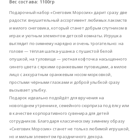
Вес состава:
1100гр
Подарочный набор «Снеговик Морозик» дарит сразу две
радости: внушительный ассортимент любимых лакомств
и милого снеговика, который станет добрым спутником в
играх и уютным элементом детской комнаты. Игрушка
выглядит по‑зимнему нарядно и очень трогательно: на
голове — тёплая шапка‑ушанка с пушистой белой
опушкой, на туловище — уютная кофточка насыщенного
синего цвета с яркими оранжевыми пуговицами, а милое
лицо с аккуратным оранжевым носом‑морковкой,
простыми чёрными глазками и доброй улыбкой сразу
вызывает улыбку.
Подарок идеально подойдёт для вручения на
новогоднем утреннике, семейного сюрприза под ёлку или
в качестве корпоративного сувенира для детей
сотрудников. Благодаря классическому зимнему образу
«Снеговик Морозик» станет не только любимой игрушкой,
но и милым элементом праздничного декора.