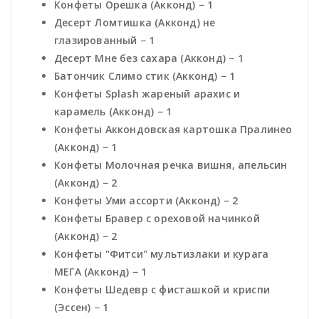
Конфеты Орешка (Акконд) − 1
Десерт Ломтишка (Акконд) не
глазированный − 1
Десерт Мне без сахара (Акконд) − 1
Батончик Слимо стик (Акконд) − 1
Конфеты Splash жареный арахис и
карамель (Акконд) − 1
Конфеты Аккондовская картошка Пралинео
(Акконд) − 1
Конфеты Молочная речка вишня, апельсин
(Акконд) − 2
Конфеты Уми ассорти (Акконд) − 2
Конфеты Бравер с ореховой начинкой
(Акконд) − 2
Конфеты "Фитси" мультизлаки и курага
МЕГА (Акконд) − 1
Конфеты Шедевр с фисташкой и криспи
(Эссен) − 1