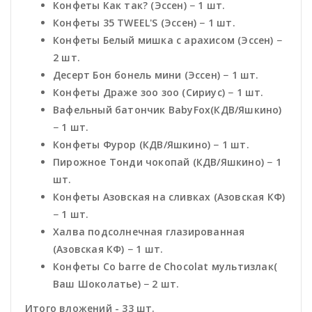
Конфеты Как так? (Эссен) − 1 шт.
Конфеты 35 TWEEL'S (Эссен) − 1 шт.
Конфеты Белый мишка с арахисом (Эссен) −
2 шт.
Десерт Бон бонель мини (Эссен) − 1 шт.
Конфеты Драже зоо зоо (Сириус) − 1 шт.
Вафельный батончик BabyFox(КДВ/Яшкино)
− 1 шт.
Конфеты Фурор (КДВ/Яшкино) − 1 шт.
Пирожное Тонди чокопай (КДВ/Яшкино) − 1
шт.
Конфеты Азовская на сливках (Азовская КФ)
− 1 шт.
Халва подсолнечная глазированная
(Азовская КФ) − 1 шт.
Конфеты Co barre de Chocolat мультизлак(
Ваш Шоколатье) − 2 шт.
Итого вложений - 33 шт.