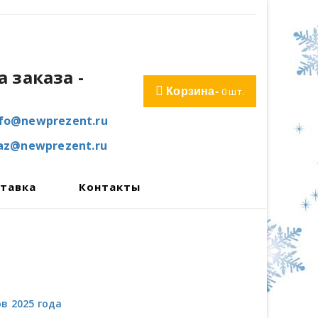
 заказа
-
Корзина-
0
шт.
nfo@newprezent.ru
kaz@newprezent.ru
тавка
Контакты
в 2025 года