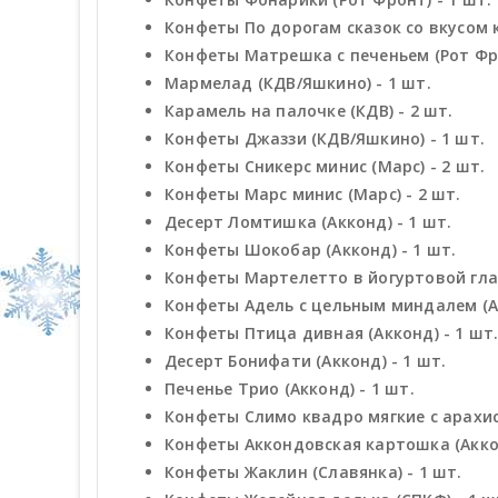
Конфеты По дорогам сказок со вкусом к
Конфеты Матрешка с печеньем (Рот Фро
Мармелад (КДВ/Яшкино) - 1 шт.
Карамель на палочке (КДВ) - 2 шт.
Конфеты Джаззи (КДВ/Яшкино) - 1 шт.
Конфеты Сникерс минис (Марс) - 2 шт.
Конфеты Марс минис (Марс) - 2 шт.
Десерт Ломтишка (Акконд) - 1 шт.
Конфеты Шокобар (Акконд) - 1 шт.
Конфеты Мартелетто в йогуртовой глаз
Конфеты Адель с цельным миндалем (Ак
Конфеты Птица дивная (Акконд) - 1 шт
Десерт Бонифати (Акконд) - 1 шт.
Печенье Трио (Акконд) - 1 шт.
Конфеты Слимо квадро мягкие с арахисо
Конфеты Аккондовская картошка (Аккон
Конфеты Жаклин (Славянка) - 1 шт.