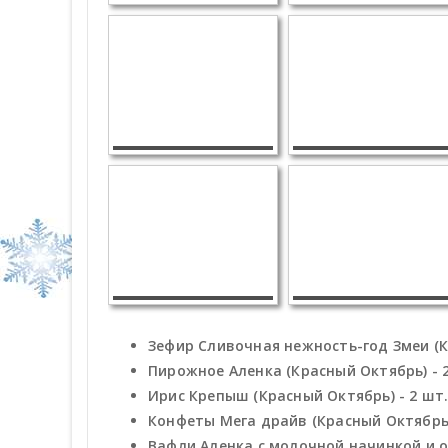
Зефир Сливочная нежность-год Змеи (КФ
Пирожное Аленка (Красный Октябрь) - 
Ирис Крепыш (Красный Октябрь) - 2 шт
Конфеты Мега драйв (Красный Октябрь)
Вафли Аленка с молочной начинкой и о