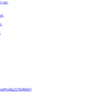
1 шт.
шт.
т.
.
#sigProIda22364bb63