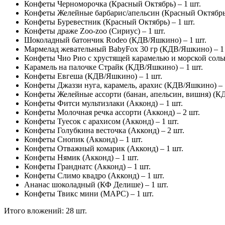
Конфеты Черноморочка (Красный Октябрь) – 1 шт.
Конфеты Желейные барбарис/апельсин (Красный Октябрь)
Конфеты Буревестник (Красный Октябрь) – 1 шт.
Конфеты драже Zoo-zoo (Сириус) – 1 шт.
Шоколадный батончик Rodeo (КДВ/Яшкино) – 1 шт.
Мармелад жевательный BabyFox 30 гр (КДВ/Яшкино) – 1
Конфеты Чио Рио с хрустящей карамелью и морской соль
Карамель на палочке Страйк (КДВ/Яшкино) – 1 шт.
Конфеты Евгеша (КДВ/Яшкино) – 1 шт.
Конфеты Джаззи нуга, карамель, арахис (КДВ/Яшкино) – 
Конфеты Желейные ассорти (банан, апельсин, вишня) (К
Конфеты Фитси мультизлаки (Акконд) – 1 шт.
Конфеты Молочная речка ассорти (Акконд) – 2 шт.
Конфеты Туесок с арахисом (Акконд) – 1 шт.
Конфеты Голубкина весточка (Акконд) – 2 шт.
Конфеты Снопик (Акконд) – 1 шт.
Конфеты Отважный комарик (Акконд) – 1 шт.
Конфеты Нямик (Акконд) – 1 шт.
Конфеты Гранднатс (Акконд) – 1 шт.
Конфеты Слимо квадро (Акконд) – 1 шт.
Ананас шоколадный (КФ Делише) – 1 шт.
Конфеты Твикс мини (МАРС) – 1 шт.
Итого вложений: 28 шт.