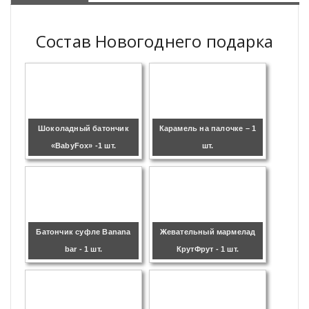
Состав Новогоднего подарка
Шоколадный батончик
Карамель на палочке – 1
«BabyFox» -1 шт.
шт.
Батончик суфле Banana
Жевательный мармелад
bar - 1 шт.
КрутФрут - 1 шт.