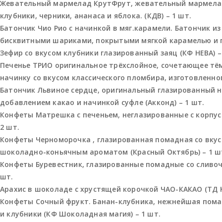
Жевательный мармелад КрутФрут, жевательный мармелад
клубники, черники, ананаса и яблока. (КДВ) – 1 шт.
Батончик Чио Рио с начинкой в мяг.карамели. Батончик и
бисквитными шариками, покрытыми мягкой карамелью и гл
Зефир со вкусом клубники глазированный заяц (КФ НЕВА) –
Печенье ТРИО оригинальное трёхслойное, сочетающее тё
начинку со вкусом классического пломбира, изготовленног
Батончик Львиное сердце, оригинальный глазированный 
добавлением какао и начинкой суфле (Акконд) – 1 шт.
Конфеты Матрешка с печеньем, неглазированные с корпусо
2 шт.
Конфеты Черноморочка , глазированная помадная со вкус
шоколадно-коньячным ароматом (Красный Октябрь) – 1 ш
Конфеты Буревестник, глазированные помадные со сливоч
шт.
Арахис в шоколаде с хрустящей корочкой ЧАО-КАКАО (ТД 
Конфеты Сочный фрукт. Банан-клубника, нежнейшая пома
и клубники (КФ Шоколадная магия) – 1 шт.