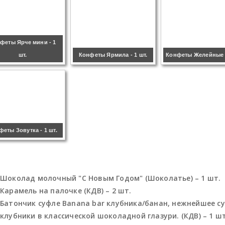
феты Ярче мини - 1
шт.
Конфеты Ярмила - 1 шт.
Конфеты Желейные -
феты Зовутка - 1 шт.
Шоколад молочный "С Новым Годом" (Шоколатье) – 1 шт.
Карамель на палочке (КДВ) – 2 шт.
Батончик суфле Banana bar клубника/банан, нежнейшее су
клубники в классической шоколадной глазури. (КДВ) – 1 шт