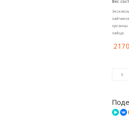
Вес сос
Эксклюз
зайчиком
органзы
зайца.
2170
Поде