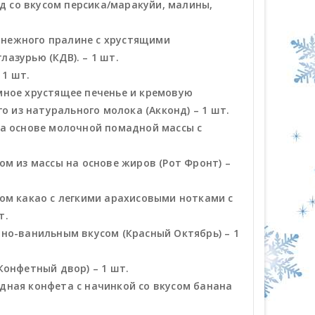
 со вкусом персика/маракуйи, малины,
з нежного пралине с хрустящими
азурью (КДВ). – 1 шт.
 1 шт.
мное хрустящее печенье и кремовую
о из натурального молока (Акконд) – 1 шт.
на основе молочной помадной массы с
м из массы на основе жиров (Рот Фронт) –
ом какао с легкими арахисовыми нотками с
т.
но-ванильным вкусом (Красный Октябрь) – 1
Конфетный двор) – 1 шт.
дная конфета с начинкой со вкусом банана