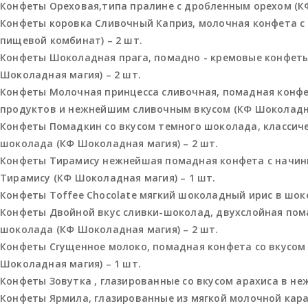
Конфеты Ореховая,типа пралине с дробленным орехом (КФ
Конфеты коровка Сливочный Каприз, молочная конфета с 
пищевой комбинат) – 2 шт.
Конфеты Шоколадная прага, помадно - кремовые конфеты
Шоколадная магия) – 2 шт.
Конфеты Молочная принцесса сливочная, помадная конф
продуктов и нежнейшим сливочным вкусом (КФ Шоколадна
Конфеты Помадкин со вкусом темного шоколада, классиче
шоколада (КФ Шоколадная магия) – 2 шт.
Конфеты Тирамису нежнейшая помадная конфета с начинк
Тирамису (КФ Шоколадная магия) – 1 шт.
Конфеты Toffee Chocolate мягкий шоколадный ирис в шок
Конфеты Двойной вкус сливки-шоколад, двухслойная пом
шоколада (КФ Шоколадная магия) – 2 шт.
Конфеты Сгущенное молоко, помадная конфета со вкусом
Шоколадная магия) – 1 шт.
Конфеты Зовутка , глазированные со вкусом арахиса в не
Конфеты Ярмила, глазированные из мягкой молочной кара