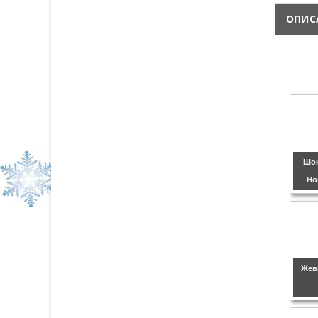
ОПИС
Шок
Но
Жев