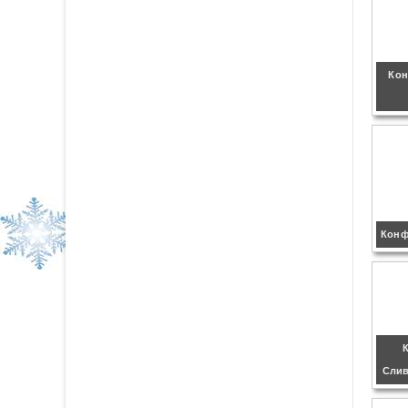
Кон
Конф
Слив