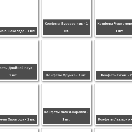
Конфеты Буревестник - 1
Конфеты Черноморо
ис в шоколаде - 1 шт.
шт.
1 шт.
еты Двойной вкус -
2 шт.
Конфеты Фрумка - 1 шт.
Конфеты Глэйс - 2
Конфеты Лапки-царапки -
еты Харитоша - 2 шт.
1 шт.
Конфеты Лаззарио - 