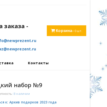
 заказа
-
Корзина-
0
шт.
nfo@newprezent.ru
kaz@newprezent.ru
ставка
Контакты
дкий набор №9
упность
: В наличии
ся к: Архив подарков 2023 года