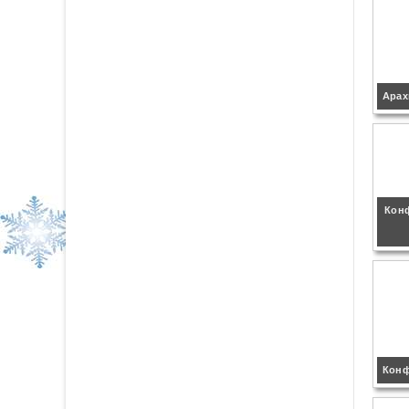
Арах
Конф
Конф