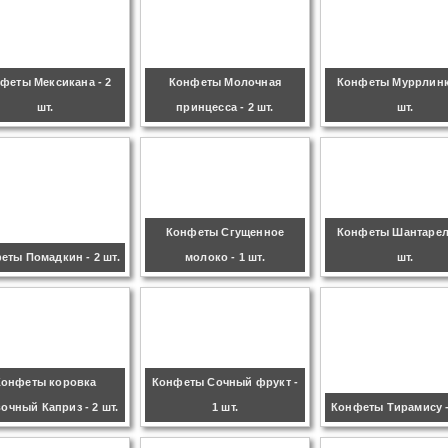
феты Мексикана - 2
Конфеты Молочная
Конфеты Муррлинка
шт.
принцесса - 2 шт.
шт.
Конфеты Сгущенное
Конфеты Шантарель
еты Помадкин - 2 шт.
молоко - 1 шт.
шт.
Конфеты коровка
Конфеты Сочный фрукт -
очный Каприз - 2 шт.
1 шт.
Конфеты Тирамису -