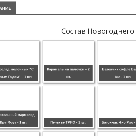
АНИЕ
Состав Новогоднего
олад молочный "С
Карамель на палочке – 2
Батончик суфле Ba
вым Годом" – 1 шт.
шт.
bar - 1 шт.
ательный мармелад
КрутФрут - 1 шт.
Печенье ТРИО - 1 шт.
Батончик Чио Рио - 