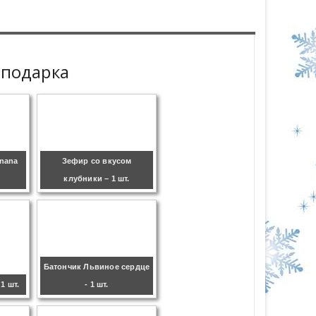
 подарка
nana
Зефир со вкусом
клубники – 1 шт.
Батончик Львиное сердце
1 шт.
- 1 шт.