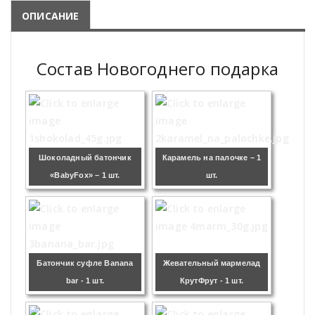
ОПИСАНИЕ
Состав Новогоднего подарка
Шоколадный батончик
Карамель на палочке – 1
«BabyFox» – 1 шт.
шт.
Батончик суфле Banana
Жевательный мармелад
bar - 1 шт.
КрутФрут - 1 шт.