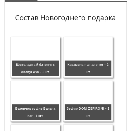
Состав Новогоднего подарка
Шоколадный батончик
Карамель на палочке – 2
«BabyFox» - 1 шт.
шт.
Батончик суфле Banana
Зефир DONI ZEFIRONI – 1
bar - 1 шт.
шт.