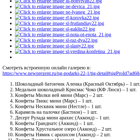
Смотреть встроенную онлайн галерею в:
https://www.newprezent.ru/ng-podarki-22-1/tig-detail#sigProId7ad6
Шоколадный батончик Аленка (Красный Октябрь) – 1 шт
Медальон шоколадный Крисмас Чоко (КФ Люси) – 1 шт.
Конфеты Милки вей мини (Марс) – 2 шт.
Конфеты Твикс мини (Марс) – 1 шт.
Конфеты Несквик мини (Нестле) – 1 шт.
Карамель на палочке (Бастион) – 1 шт.
Десерт Рулада мини арахис (Акконд) – 1 шт.
Конфеты Гранднатс (Акконд) – 1 шт.
Конфеты Хрустальное озеро (Акконд) – 2 шт.
Конфеты Нямик с арахисом (Акконд) – 2 шт.