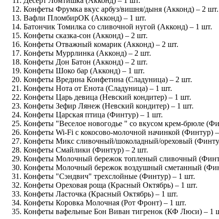
Десерт Ломтишка (Акконд) – 1 шт.
Конфеты Фрумка вкус арбуз/вишня/дыня (Акконд) – 2 шт.
Вафли ПломбирОК (Акконд) – 1 шт.
Батончик Томилка со сливочной нугой (Акконд) – 1 шт.
Конфеты сказка-сон (Акконд) – 2 шт.
Конфеты Отважный комарик (Акконд) – 2 шт.
Конфеты Муррлинка (Акконд) – 2 шт.
Конфеты Дон Батон (Акконд) – 2 шт.
Конфеты Шоко бар (Акконд) – 1 шт.
Конфеты Вредина Конфетина (Сладуница) – 2 шт.
Конфеты Нота от Енота (Сладуница) – 1 шт.
Конфеты Царь девица (Невский кондитер) – 1 шт.
Конфеты Зефир Лянеж (Невский кондитер) – 1 шт.
Конфеты Царская птица (Финтур) – 1 шт.
Конфеты "Веселое новогодье " со вкусом крем-брюле (Фин
Конфеты Wi-Fi с кокосово-молочной начинкой (Финтур) –
Конфеты Микс сливочный/шоколадный/ореховый (Финтур
Конфеты Смайлики (Финтур) – 2 шт.
Конфеты Молочный бережок топленый сливочный (Финту
Конфеты Молочный бережок воздушный сметанный (Финт
Конфеты "Сэндвич" трехслойные (Финтур) – 1 шт.
Конфеты Ореховая роща (Красный Октябрь) – 1 шт.
Конфеты Ласточка (Красный Октябрь) – 1 шт.
Конфеты Коровка Молочная (Рот Фронт) – 1 шт.
Конфеты вафельные Бон Виван тигренок (КФ Люси) – 1 ш