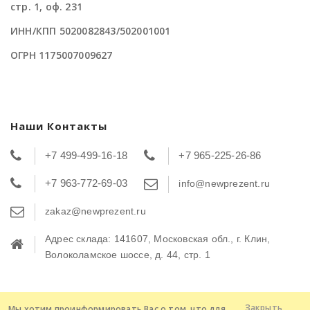
стр. 1, оф. 231
ИНН/КПП 5020082843/502001001
ОГРН 1175007009627
Наши Контакты
+7 499-499-16-18
+7 965-225-26-86
+7 963-772-69-03
info@newprezent.ru
zakaz@newprezent.ru
Адрес склада: 141607, Московская обл., г. Клин,
Волоколамское шоссе, д. 44, стр. 1
Закрыть
Мы хотим проинформировать Вас о том, что для