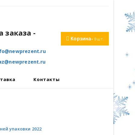
 заказа
-
Корзина-
0
шт.
nfo@newprezent.ru
kaz@newprezent.ru
тавка
Контакты
дней упаковки 2022