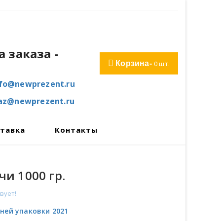
 заказа
-
Корзина-
0
шт.
nfo@newprezent.ru
kaz@newprezent.ru
тавка
Контакты
и 1000 гр.
твует!
дней упаковки 2021