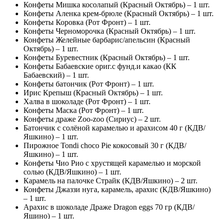
Конфеты Мишка косолапый (Красный Октябрь) – 1 шт.
Конфеты Аленка крем-брюле (Красный Октябрь) – 1 шт.
Конфеты Коровка (Рот Фронт) – 1 шт.
Конфеты Черноморочка (Красный Октябрь) – 1 шт.
Конфеты Желейные барбарис/апельсин (Красный
Октябрь) – 1 шт.
Конфеты Буревестник (Красный Октябрь) – 1 шт.
Конфеты Бабаевские ориг.с фунд.и какао (КК
Бабаевский) – 1 шт.
Конфеты батончик (Рот Фронт) – 1 шт.
Ирис Крепыш (Красный Октябрь) – 1 шт.
Халва в шоколаде (Рот Фронт) – 1 шт.
Конфеты Маска (Рот Фронт) – 1 шт.
Конфеты драже Zoo-zoo (Сириус) – 2 шт.
Батончик с солёной карамелью и арахисом 40 г (КДВ/
Яшкино) – 1 шт.
Пирожное Tondi choco Pie кокосовый 30 г (КДВ/
Яшкино) – 1 шт.
Конфеты Чио Рио с хрустящей карамелью и морской
солью (КДВ/Яшкино) – 1 шт.
Карамель на палочке Страйк (КДВ/Яшкино) – 2 шт.
Конфеты Джаззи нуга, карамель, арахис (КДВ/Яшкино)
– 1 шт.
Арахис в шоколаде Драже Dragon eggs 70 гр (КДВ/
Яшино) – 1 шт.