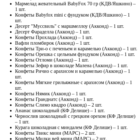
Мармелад жевательный BabyFox 70 гр (КДВ/Яшкино) –
1 шт.
Конфеты Babyfox mini с фундуком (КДВ/Яшкино) – 1
шт.
Десерт "Муссвиль" с маршмеллоу (Акконд) – 1 шт.
Десерт Фараделла (Акконд) – 1 шт.
Конфеты Прохлада (Акконд) – 1 шт.
Вафли пломбирок (Акконд) – 1 шт.
Конфеты Три-о с печеньем и карамелью (Акконд) – 1 шт.
Конфеты Орешка с цельным фундуком (Акконд) – 1 шт.
Конфеты Отломи (Акконд) – 1 шт.
Конфеты Зефир в шоколаде Малена (Акконд) – 1 шт.
Конфеты Ричио с арахисом и карамелью (Акконд) – 1
шт.
Конфеты Мягкие грильяжные с арахисом (Акконд) – 1
шт.
Конфеты Нямик (Акконд) – 1 шт.
Конфеты Гранднатс (Акконд) – 1 шт.
Конфеты Слимо квадро (Акконд) – 2 шт.
Ананас шоколадный (КФ Делише) – 1 шт.
Чернослив шоколадный с грецким орехом (КФ Делише)
– 1 шт.
Курага шоколадная с миндалем (КФ Делише) – 1 шт.
Конфеты Твикс мини (МАРС) – 2 шт.
Конфеты Милки вей мини (МАРС) – 2 шт.