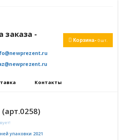
 заказа
-
Корзина-
0
шт.
nfo@newprezent.ru
kaz@newprezent.ru
тавка
Контакты
 (арт.0258)
твует!
дней упаковки 2021